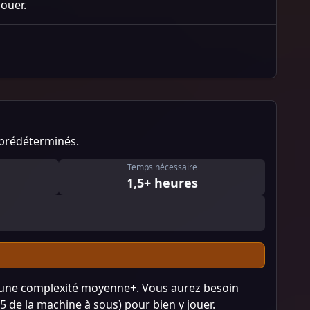
jouer.
 prédéterminés.
Temps nécessaire
1,5+ heures
 une complexité moyenne+. Vous aurez besoin
5 de la machine à sous) pour bien y jouer.