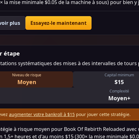
× la mise minimale $0.05 de la machine à sous) pour bien y 
voir plus
Essayez-le maintenant
ar étape
ations systématiques des mises à des intervalles de tours
Niveau de risque
Capital minimum
Moyen
$15
Complexité
Moyen+
evez
augmenter votre bankroll à $15
pour jouer cette stratégie.
atégie à risque moyen pour Book Of Rebirth Reloaded avec
n 1,5+ heures et d'au moins $15 (300× la mise minimale $0.0