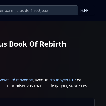
FR
ous Book Of Rebirth
é volatilité moyenne
, avec un
rtp moyen RTP
de
u et maximiser vos chances de gagner, suivez ces