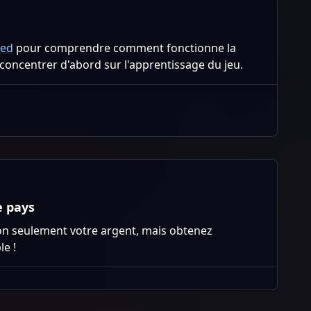
ded
pour comprendre comment fonctionne la
concentrer d'abord sur l'apprentissage du jeu.
e pays
on seulement votre argent, mais obtenez
le !