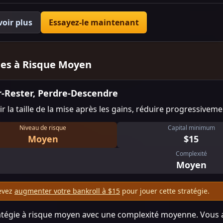
voir plus
Essayez-le maintenant
ies à Risque Moyen
-Rester, Perdre-Descendre
r la taille de la mise après les gains, réduire progressiveme
Niveau de risque
Capital minimum
Moyen
$15
Complexité
Moyen
evez
augmenter votre bankroll à $15
pour jouer cette stratégie.
atégie à risque moyen avec une complexité moyenne. Vous a