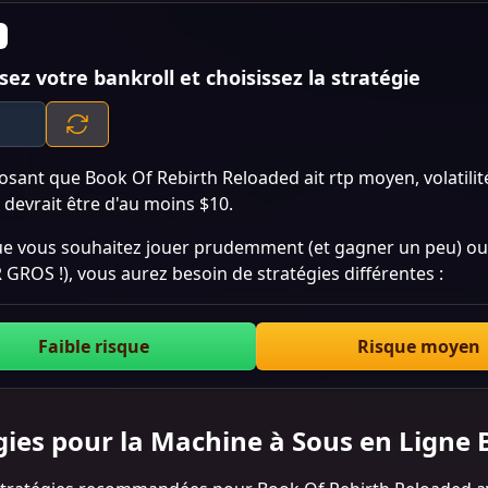
sez votre bankroll et choisissez la stratégie
sant que Book Of Rebirth Reloaded ait rtp moyen, volatili
 devrait être d'au moins $10.
ue vous souhaitez jouer prudemment (et gagner un peu) ou 
ROS !), vous aurez besoin de stratégies différentes :
Faible risque
Risque moyen
gies pour la Machine à Sous en Ligne