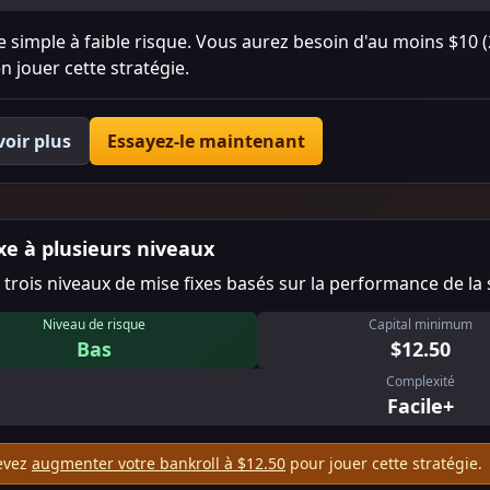
e simple à faible risque. Vous aurez besoin d'au moins $10 
n jouer cette stratégie.
voir plus
Essayez-le maintenant
xe à plusieurs niveaux
trois niveaux de mise fixes basés sur la performance de la 
Niveau de risque
Capital minimum
Bas
$12.50
Complexité
Facile+
evez
augmenter votre bankroll à $12.50
pour jouer cette stratégie.