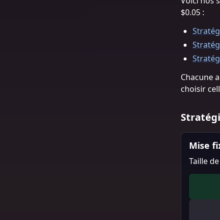
Voici nos 
$0.05 :
Stratég
Straté
Stratég
Chacune a 
choisir ce
Stratégi
Mise fi
Taille d