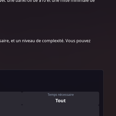
ec une bankroll de $10 et une mise minimale de
aire, et un niveau de complexité. Vous pouvez
Temps nécessaire
Tout