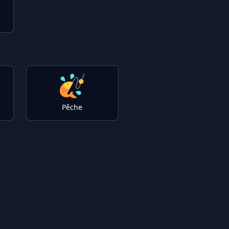
Pêche