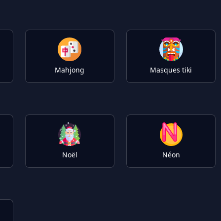
Mahjong
Masques tiki
Noël
Néon