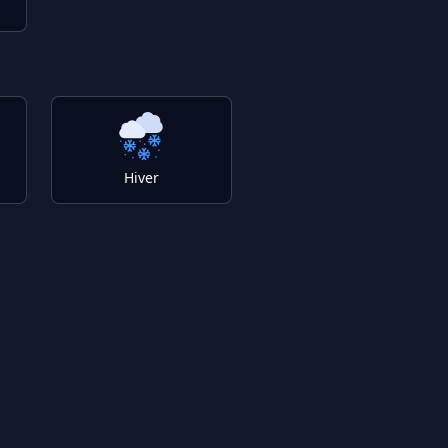
Hiver