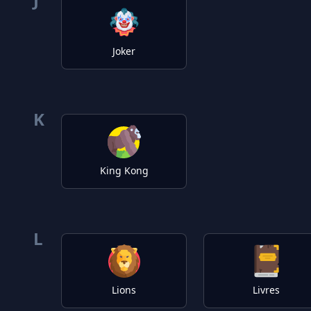
Joker
K
King Kong
L
Lions
Livres