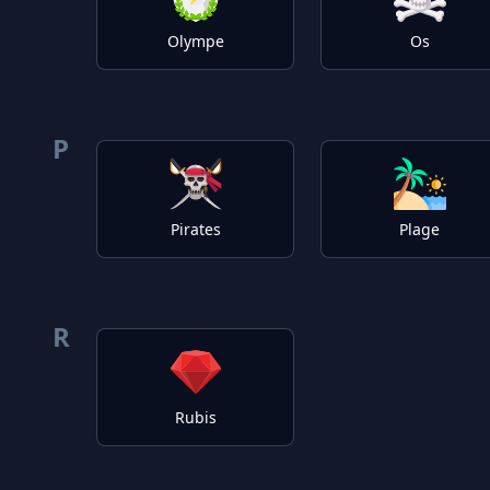
Olympe
Os
P
Pirates
Plage
R
Rubis