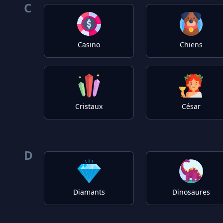
C
Casino
Chiens
Cristaux
César
D
Diamants
Dinosaures