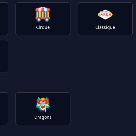
Cirque
Classique
Dragons