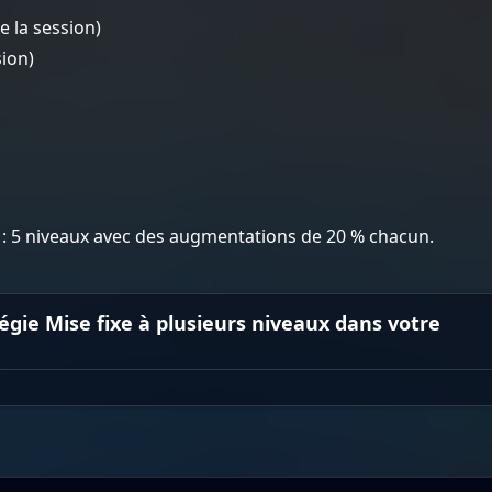
 la session)
sion)
 : 5 niveaux avec des augmentations de 20 % chacun.
tégie Mise fixe à plusieurs niveaux dans
votre