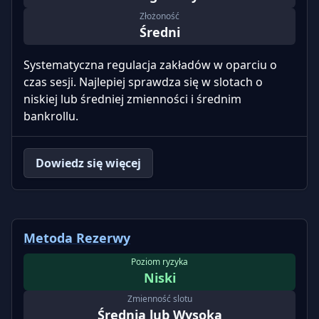
Złożoność
Średni
Systematyczna regulacja zakładów w oparciu o
czas sesji. Najlepiej sprawdza się w slotach o
niskiej lub średniej zmienności i średnim
bankrollu.
Dowiedz się więcej
Metoda Rezerwy
Poziom ryzyka
Niski
Zmienność slotu
Średnia lub Wysoka