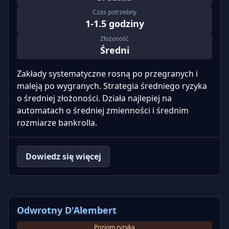
Czas potrzebny
1-1.5 godziny
Złożoność
Średni
Zakłady systematyczne rosną po przegranych i
maleją po wygranych. Strategia średniego ryzyka
o średniej złożoności. Działa najlepiej na
automatach o średniej zmienności i średnim
rozmiarze bankrolla.
Dowiedz się więcej
Odwrotny D'Alembert
Poziom ryzyka