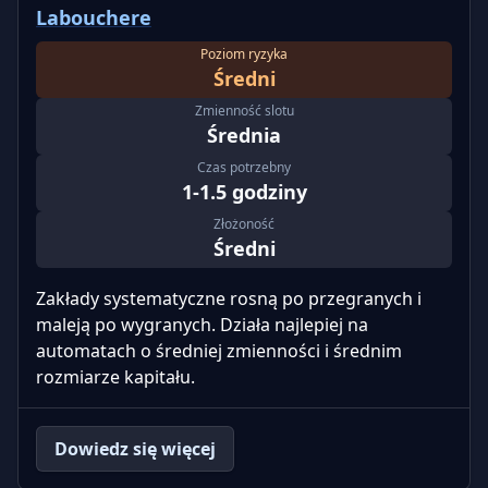
Labouchere
Poziom ryzyka
Średni
Zmienność slotu
Średnia
Czas potrzebny
1-1.5 godziny
Złożoność
Średni
Zakłady systematyczne rosną po przegranych i
maleją po wygranych. Działa najlepiej na
automatach o średniej zmienności i średnim
rozmiarze kapitału.
Dowiedz się więcej