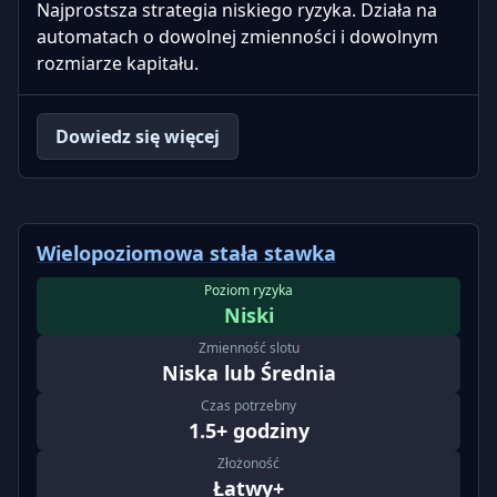
Najprostsza strategia niskiego ryzyka. Działa na
automatach o dowolnej zmienności i dowolnym
rozmiarze kapitału.
Dowiedz się więcej
Wielopoziomowa stała stawka
Poziom ryzyka
Niski
Zmienność slotu
Niska lub Średnia
Czas potrzebny
1.5+ godziny
Złożoność
Łatwy+