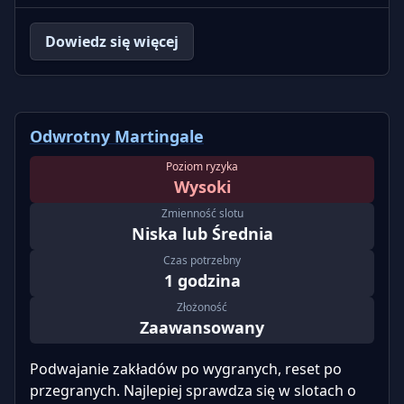
Dowiedz się więcej
Odwrotny Martingale
Poziom ryzyka
Wysoki
Zmienność slotu
Niska lub Średnia
Czas potrzebny
1 godzina
Złożoność
Zaawansowany
Podwajanie zakładów po wygranych, reset po
przegranych. Najlepiej sprawdza się w slotach o