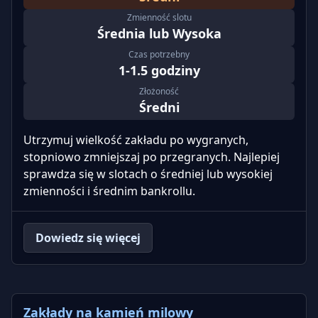
Zmienność slotu
Średnia lub Wysoka
Czas potrzebny
1-1.5 godziny
Złożoność
Średni
Utrzymuj wielkość zakładu po wygranych,
stopniowo zmniejszaj po przegranych. Najlepiej
sprawdza się w slotach o średniej lub wysokiej
zmienności i średnim bankrollu.
Dowiedz się więcej
Zakłady na kamień milowy